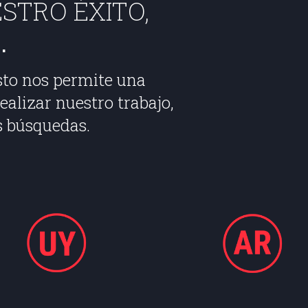
STRO ÉXITO,​
​
sto nos permite una
ealizar nuestro trabajo,
s búsquedas.