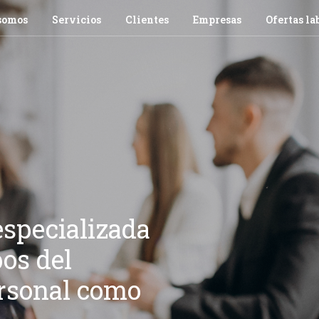
somos
Servicios
Clientes
Empresas
Ofertas la
specializada
os del
ersonal como