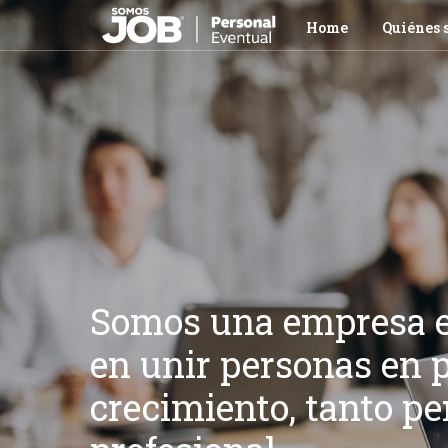
Home
Quiénes 
Somos una empresa e
en unir personas en p
crecimiento, tanto p